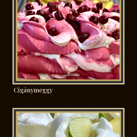
Cigánymeggy