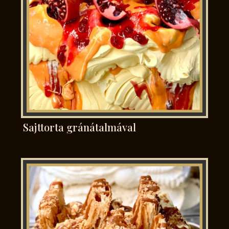
Sajttorta gránátalmával