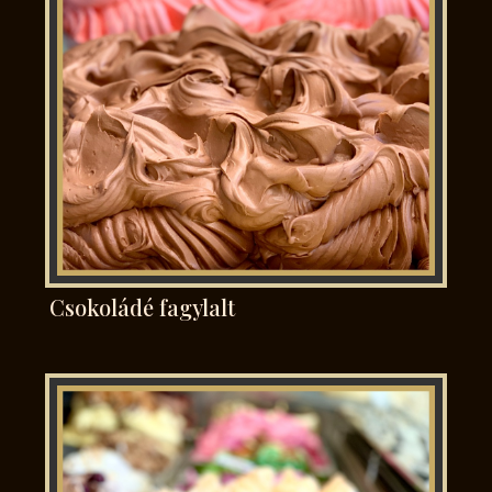
Csokoládé fagylalt