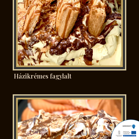
Házikrémes fagylalt