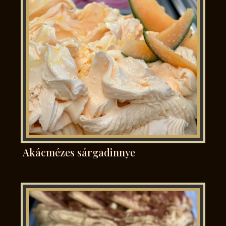
Akácmézes sárgadinnye