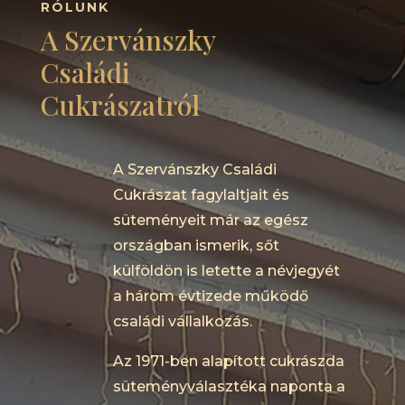
RÓLUNK
A Szervánszky
Családi
Cukrászatról
A Szervánszky Családi
Cukrászat fagylaltjait és
süteményeit már az egész
országban ismerik, sőt
külföldön is letette a névjegyét
a három évtizede működő
családi vállalkozás.
Az 1971-ben alapított cukrászda
süteményválasztéka naponta a