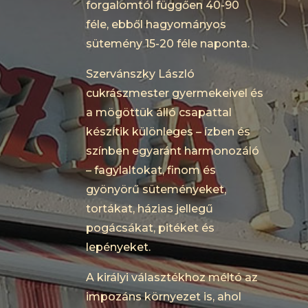
forgalomtól függően 40-90
féle, ebből hagyományos
sütemény 15-20 féle naponta.
Szervánszky László
cukrászmester gyermekeivel és
a mögöttük álló csapattal
készítik különleges – ízben és
színben egyaránt harmonozáló
– fagylaltokat, finom és
gyönyörű süteményeket,
tortákat, házias jellegű
pogácsákat, pitéket és
lepényeket.
A királyi választékhoz méltó az
impozáns környezet is, ahol