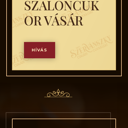
SZALONCUK
OR VÁSÁR
HÍVÁS