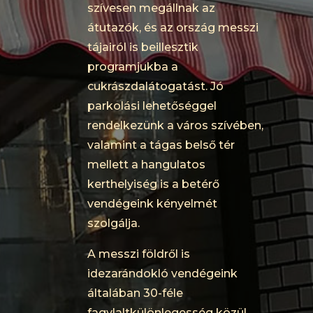
szívesen megállnak az
átutazók, és az ország messzi
tájairól is beillesztik
programjukba a
cukrászdalátogatást. Jó
parkolási lehetőséggel
rendelkezünk a város szívében,
valamint a tágas belső tér
mellett a hangulatos
kerthelyiség is a betérő
vendégeink kényelmét
szolgálja.
A messzi földről is
idezarándokló vendégeink
általában 30-féle
fagylaltkülönlegesség közül