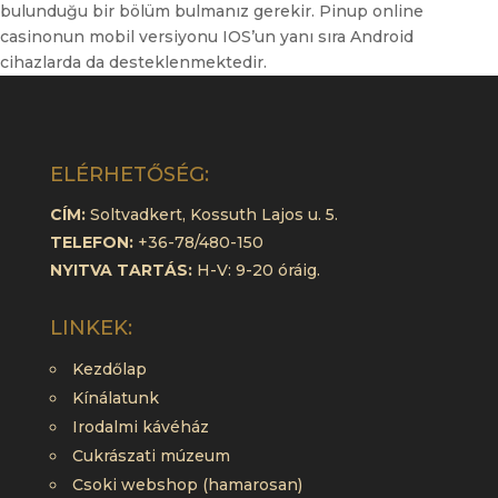
bulunduğu bir bölüm bulmanız gerekir. Pinup online
casinonun mobil versiyonu IOS’un yanı sıra Android
cihazlarda da desteklenmektedir.
ELÉRHETŐSÉG:
CÍM:
Soltvadkert, Kossuth Lajos u. 5.
TELEFON:
+36-78/480-150
NYITVA TARTÁS:
H-V: 9-20 óráig.
LINKEK:
Kezdőlap
Kínálatunk
Irodalmi kávéház
Cukrászati múzeum
Csoki webshop (hamarosan)