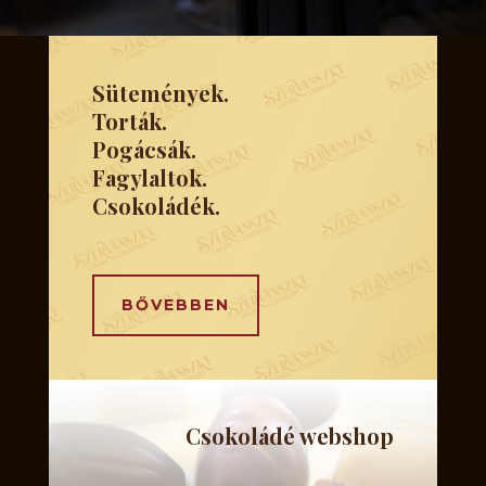
Sütemények.
Torták.
Pogácsák.
Fagylaltok.
Csokoládék.
BŐVEBBEN
Csokoládé webshop