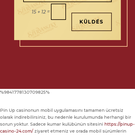
=
15 + 12
KÜLDÉS
%9841778130709825%
Pin Up casinonun mobil uygulamasını tamamen ücretsiz
olarak indirebilirsiniz, bu nedenle kurulumunda herhangi bir
sorun yoktur. Sadece kumar kulübünün sitesini
https://pinup-
casino-24.com/
ziyaret etmeniz ve orada mobil sürümlerin