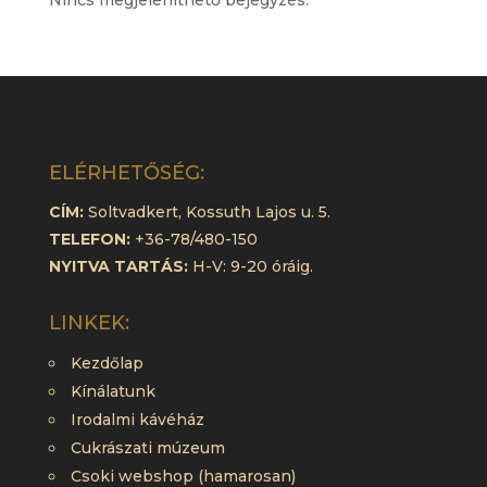
Nincs megjeleníthető bejegyzés.
ELÉRHETŐSÉG:
CÍM:
Soltvadkert, Kossuth Lajos u. 5.
TELEFON:
+36-78/480-150
NYITVA TARTÁS:
H-V: 9-20 óráig.
LINKEK:
Kezdőlap
Kínálatunk
Irodalmi kávéház
Cukrászati múzeum
Csoki webshop (hamarosan)