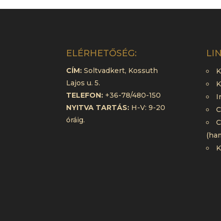
ELÉRHETŐSÉG:
LI
CÍM:
Soltvadkert, Kossuth
K
Lajos u. 5.
K
TELEFON:
+36-78/480-150
I
NYITVA TARTÁS:
H-V: 9-20
C
óráig.
C
(ha
K