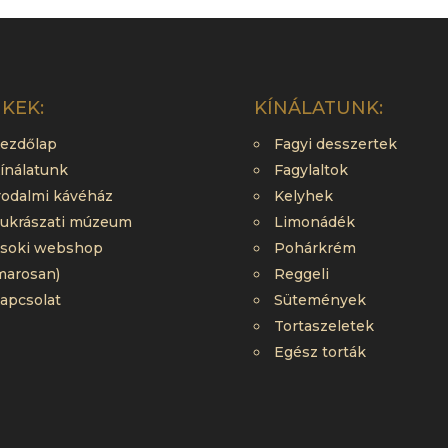
NKEK:
KÍNÁLATUNK:
ezdőlap
Fagyi desszertek
ínálatunk
Fagylaltok
rodalmi kávéház
Kelyhek
ukrászati múzeum
Limonádék
soki webshop
Pohárkrém
marosan)
Reggeli
apcsolat
Sütemények
Tortaszeletek
Egész torták