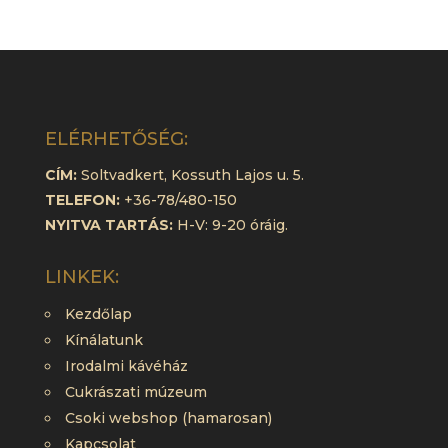
ELÉRHETŐSÉG:
CÍM:
Soltvadkert, Kossuth Lajos u. 5.
TELEFON:
+36-78/480-150
NYITVA TARTÁS:
H-V: 9-20 óráig.
LINKEK:
Kezdőlap
Kínálatunk
Irodalmi kávéház
Cukrászati múzeum
Csoki webshop (hamarosan)
Kapcsolat