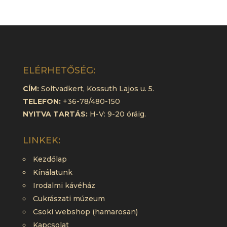
ELÉRHETŐSÉG:
CÍM:
Soltvadkert, Kossuth Lajos u. 5.
TELEFON:
+36-78/480-150
NYITVA TARTÁS:
H-V: 9-20 óráig.
LINKEK:
Kezdőlap
Kínálatunk
Irodalmi kávéház
Cukrászati múzeum
Csoki webshop (hamarosan)
Kapcsolat