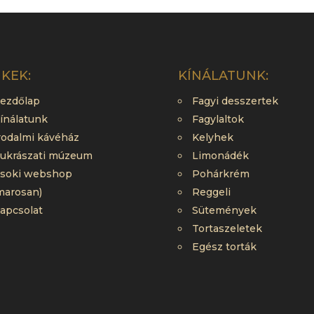
NKEK:
KÍNÁLATUNK:
ezdőlap
Fagyi desszertek
ínálatunk
Fagylaltok
rodalmi kávéház
Kelyhek
ukrászati múzeum
Limonádék
soki webshop
Pohárkrém
marosan)
Reggeli
apcsolat
Sütemények
Tortaszeletek
Egész torták