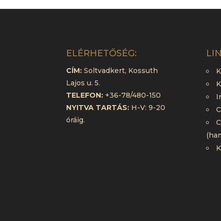
ELÉRHETŐSÉG:
LI
CÍM:
Soltvadkert, Kossuth
K
Lajos u. 5.
K
TELEFON:
+36-78/480-150
I
NYITVA TARTÁS:
H-V: 9-20
C
óráig.
C
(ha
K