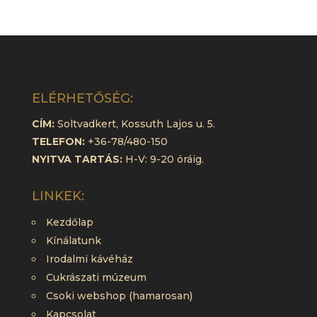
ELÉRHETŐSÉG:
CÍM:
Soltvadkert, Kossuth Lajos u. 5.
TELEFON:
+36-78/480-150
NYITVA TARTÁS:
H-V: 9-20 óráig.
LINKEK:
Kezdőlap
Kínálatunk
Irodalmi kávéház
Cukrászati múzeum
Csoki webshop (hamarosan)
Kapcsolat