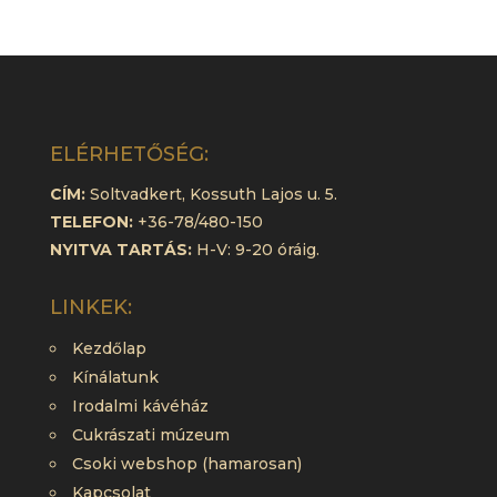
ELÉRHETŐSÉG:
CÍM:
Soltvadkert, Kossuth Lajos u. 5.
TELEFON:
+36-78/480-150
NYITVA TARTÁS:
H-V: 9-20 óráig.
LINKEK:
Kezdőlap
Kínálatunk
Irodalmi kávéház
Cukrászati múzeum
Csoki webshop (hamarosan)
Kapcsolat