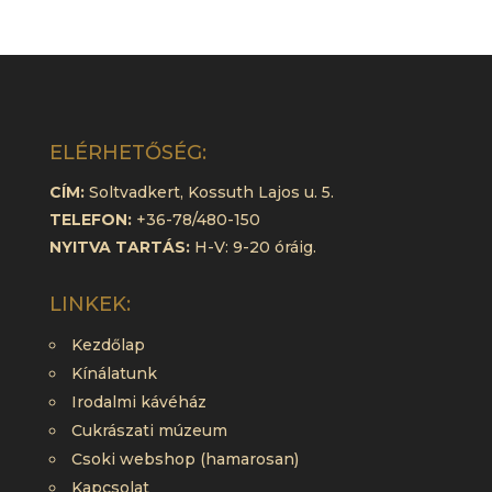
ELÉRHETŐSÉG:
CÍM:
Soltvadkert, Kossuth Lajos u. 5.
TELEFON:
+36-78/480-150
NYITVA TARTÁS:
H-V: 9-20 óráig.
LINKEK:
Kezdőlap
Kínálatunk
Irodalmi kávéház
Cukrászati múzeum
Csoki webshop (hamarosan)
Kapcsolat