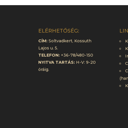
ELÉRHETŐSÉG:
LI
CÍM:
Soltvadkert, Kossuth
K
Lajos u. 5.
K
TELEFON:
+36-78/480-150
I
NYITVA TARTÁS:
H-V: 9-20
C
óráig.
C
(ha
K