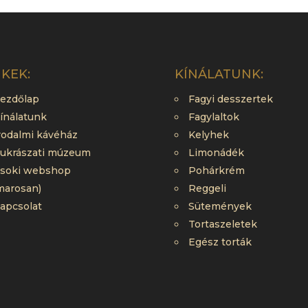
NKEK:
KÍNÁLATUNK:
ezdőlap
Fagyi desszertek
ínálatunk
Fagylaltok
rodalmi kávéház
Kelyhek
ukrászati múzeum
Limonádék
soki webshop
Pohárkrém
marosan)
Reggeli
apcsolat
Sütemények
Tortaszeletek
Egész torták