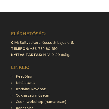
ELÉRHETŐSÉG:
CÍM:
Soltvadkert, Kossuth Lajos u. 5.
TELEFON:
+36-78/480-150
NYITVA TARTÁS:
H-V: 9-20 óráig.
LINKEK:
Kezdőlap
Kínálatunk
Irodalmi kávéház
Cukrászati múzeum
Csoki webshop (hamarosan)
Kapcsolat