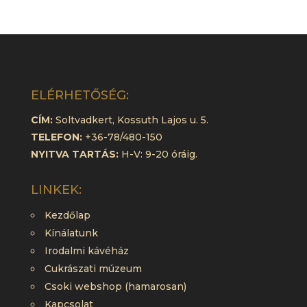
ELÉRHETŐSÉG:
CÍM:
Soltvadkert, Kossuth Lajos u. 5.
TELEFON:
+36-78/480-150
NYITVA TARTÁS:
H-V: 9-20 óráig.
LINKEK:
Kezdőlap
Kínálatunk
Irodalmi kávéház
Cukrászati múzeum
Csoki webshop (hamarosan)
Kapcsolat