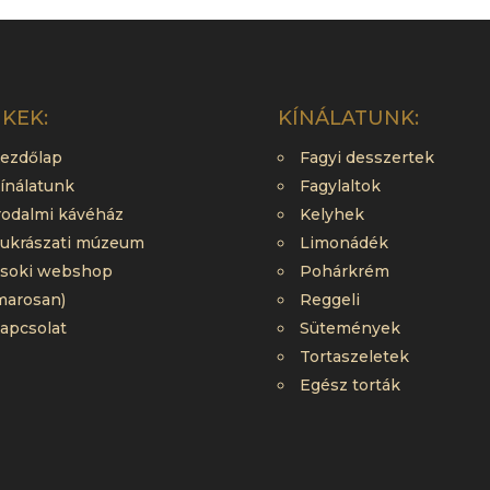
NKEK:
KÍNÁLATUNK:
ezdőlap
Fagyi desszertek
ínálatunk
Fagylaltok
rodalmi kávéház
Kelyhek
ukrászati múzeum
Limonádék
soki webshop
Pohárkrém
marosan)
Reggeli
apcsolat
Sütemények
Tortaszeletek
Egész torták