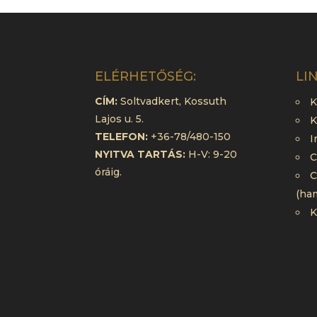
ELÉRHETŐSÉG:
LI
CÍM:
Soltvadkert, Kossuth
K
Lajos u. 5.
K
TELEFON:
+36-78/480-150
I
NYITVA TARTÁS:
H-V: 9-20
C
óráig.
C
(ha
K