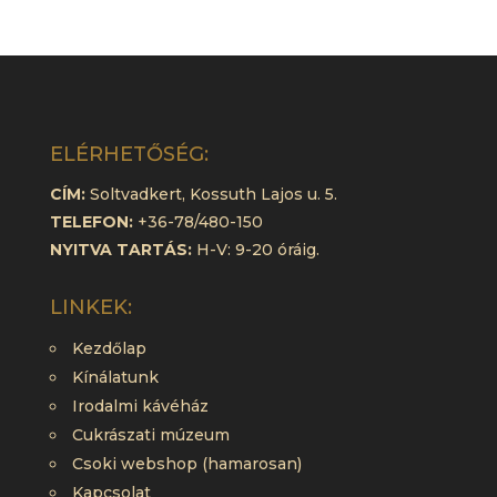
ELÉRHETŐSÉG:
CÍM:
Soltvadkert, Kossuth Lajos u. 5.
TELEFON:
+36-78/480-150
NYITVA TARTÁS:
H-V: 9-20 óráig.
LINKEK:
Kezdőlap
Kínálatunk
Irodalmi kávéház
Cukrászati múzeum
Csoki webshop (hamarosan)
Kapcsolat