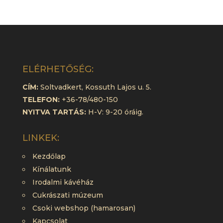
ELÉRHETŐSÉG:
CÍM:
Soltvadkert, Kossuth Lajos u. 5.
TELEFON:
+36-78/480-150
NYITVA TARTÁS:
H-V: 9-20 óráig.
LINKEK:
Kezdőlap
Kínálatunk
Irodalmi kávéház
Cukrászati múzeum
Csoki webshop (hamarosan)
Kapcsolat