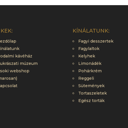
NKEK:
KÍNÁLATUNK:
ezdőlap
Fagyi desszertek
ínálatunk
Fagylaltok
rodalmi kávéház
Kelyhek
ukrászati múzeum
Limonádék
soki webshop
Pohárkrém
marosan)
Reggeli
apcsolat
Sütemények
Tortaszeletek
Egész torták