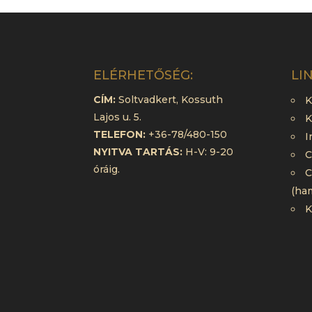
ELÉRHETŐSÉG:
LI
CÍM:
Soltvadkert, Kossuth
K
Lajos u. 5.
K
TELEFON:
+36-78/480-150
I
NYITVA TARTÁS:
H-V: 9-20
C
óráig.
C
(ha
K