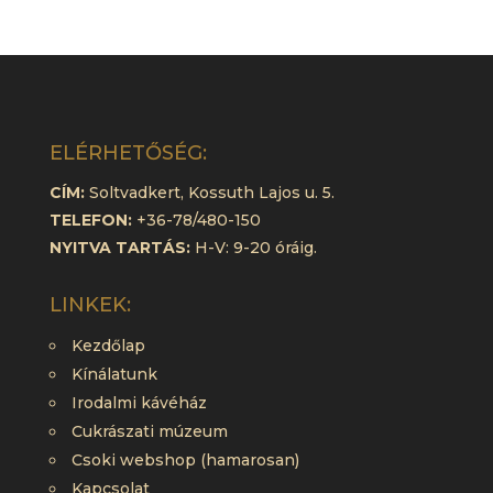
ELÉRHETŐSÉG:
CÍM:
Soltvadkert, Kossuth Lajos u. 5.
TELEFON:
+36-78/480-150
NYITVA TARTÁS:
H-V: 9-20 óráig.
LINKEK:
Kezdőlap
Kínálatunk
Irodalmi kávéház
Cukrászati múzeum
Csoki webshop (hamarosan)
Kapcsolat