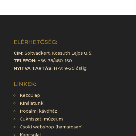
ELÉRHETŐSÉG:
CÍM:
Soltvadkert, Kossuth Lajos u. 5.
TELEFON:
+36-78/480-150
NYITVA TARTÁS:
H-V: 9-20 óráig.
LINKEK:
Kezdőlap
Kínálatunk
Irodalmi kávéház
Cukrászati múzeum
Csoki webshop (hamarosan)
Kapcsolat