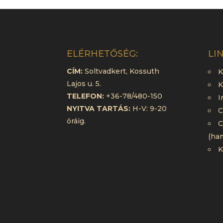
ELÉRHETŐSÉG:
LI
CÍM:
Soltvadkert, Kossuth
K
Lajos u. 5.
K
TELEFON:
+36-78/480-150
I
NYITVA TARTÁS:
H-V: 9-20
C
óráig.
C
(ha
K