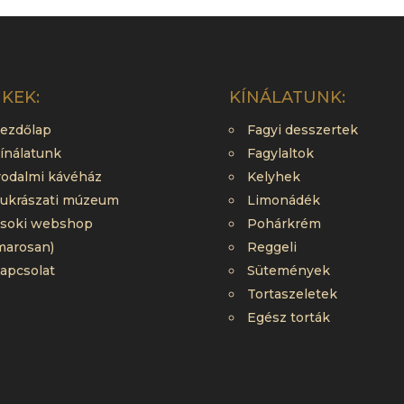
NKEK:
KÍNÁLATUNK:
ezdőlap
Fagyi desszertek
ínálatunk
Fagylaltok
rodalmi kávéház
Kelyhek
ukrászati múzeum
Limonádék
soki webshop
Pohárkrém
marosan)
Reggeli
apcsolat
Sütemények
Tortaszeletek
Egész torták